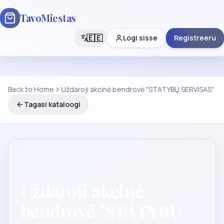
TavoMiestas
🇪🇪
Logi sisse
Registreeru
Back to Home
Uždaroji akcinė bendrovė "STATYBŲ SERVISAS"
Tagasi kataloogi
Uždaroji akcinė
bendrovė "STATYBŲ