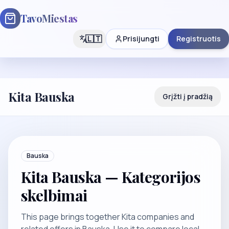
TavoMiestas
🇱🇹
Prisijungti
Registruotis
Kita Bauska
Grįžti į pradžią
Bauska
Kita Bauska — Kategorijos
skelbimai
This page brings together Kita companies and