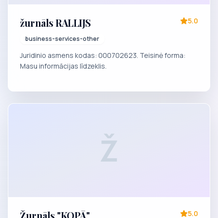
žurnāls RALLIJS
5.0
business-services-other
Juridinio asmens kodas: 000702623. Teisinė forma:
Masu informācijas līdzeklis.
Ž
Žurnāls "KOPĀ"
5.0