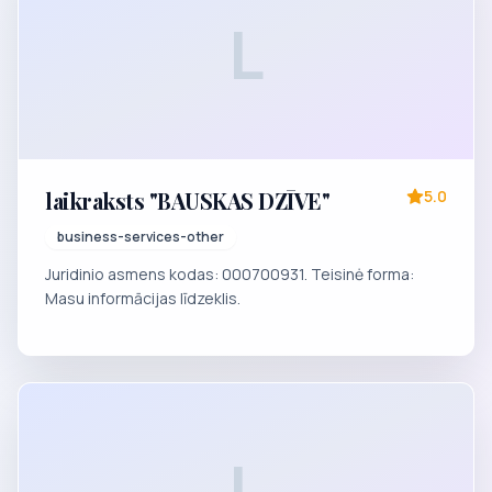
L
laikraksts "BAUSKAS DZĪVE"
5.0
business-services-other
Juridinio asmens kodas: 000700931. Teisinė forma:
Masu informācijas līdzeklis.
L