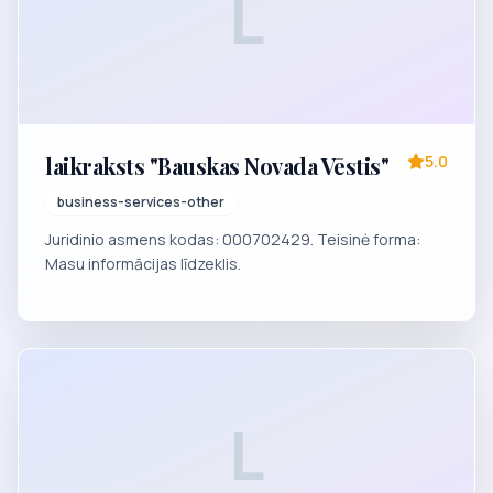
L
laikraksts "Bauskas Novada Vēstis"
5.0
business-services-other
Juridinio asmens kodas: 000702429. Teisinė forma:
Masu informācijas līdzeklis.
L