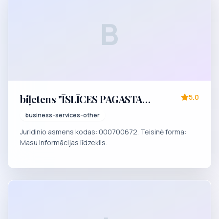
B
biļetens "ĪSLĪCES PAGASTA
5.0
VĒSTNESIS"
business-services-other
Juridinio asmens kodas: 000700672. Teisinė forma:
Masu informācijas līdzeklis.