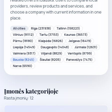
related offers in Bauska. Use it to compare local
providers, review products and services, and
choose a company with current information in one
place.
All cities
Rīga
(231938)
Tallinn
(158223)
Vilnius
(91112)
Tartu
(37153)
Kaunas
(36573)
Pärnu
(18180)
Klaipėda
(16826)
Jelgava
(16419)
Liepāja
(14549)
Daugavpils
(14048)
Jūrmala
(12631)
Valmiera
(9317)
Viljandi
(8829)
Ventspils
(8799)
Bauska
(8245)
Šiauliai
(8205)
Panevėžys
(7475)
Narva
(6590)
Įmonės kategorijoje
Rasta įmonių: 12