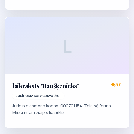
L
laikraksts "Baušķenieks"
5.0
business-services-other
Juridinio asmens kodas: 000701154. Teisinė forma:
Masu informācijas līdzeklis.