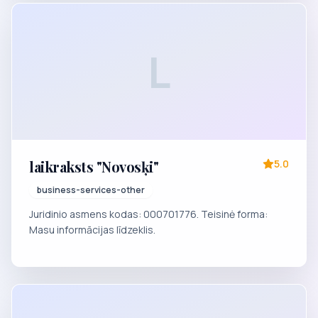
L
laikraksts "Novosķi"
5.0
business-services-other
Juridinio asmens kodas: 000701776. Teisinė forma:
Masu informācijas līdzeklis.