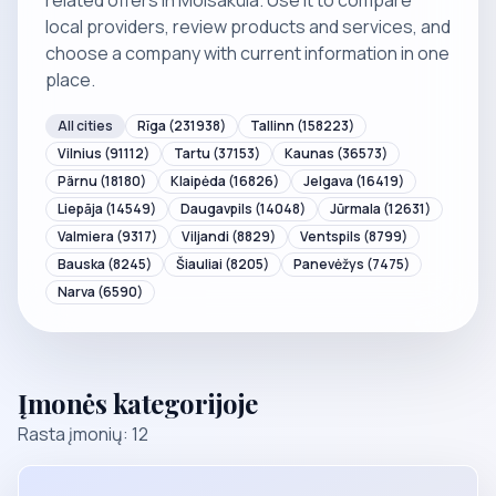
related offers in Mõisaküla. Use it to compare
local providers, review products and services, and
choose a company with current information in one
place.
All cities
Rīga
(231938)
Tallinn
(158223)
Vilnius
(91112)
Tartu
(37153)
Kaunas
(36573)
Pärnu
(18180)
Klaipėda
(16826)
Jelgava
(16419)
Liepāja
(14549)
Daugavpils
(14048)
Jūrmala
(12631)
Valmiera
(9317)
Viljandi
(8829)
Ventspils
(8799)
Bauska
(8245)
Šiauliai
(8205)
Panevėžys
(7475)
Narva
(6590)
Įmonės kategorijoje
Rasta įmonių: 12