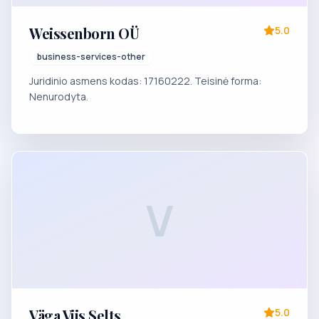
Weissenborn OÜ
5.0
business-services-other
Juridinio asmens kodas: 17160222. Teisinė forma:
Nenurodyta.
V
Väga Viis Selts
5.0