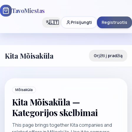
TavoMiestas
🇱🇹
Prisijungti
Registruotis
Kita Mõisaküla
Grįžti į pradžią
Mõisaküla
Kita Mõisaküla —
Kategorijos skelbimai
This page brings together Kita companies and