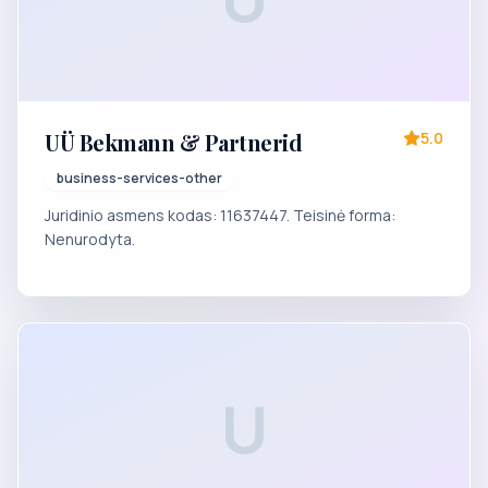
UÜ Bekmann & Partnerid
5.0
business-services-other
Juridinio asmens kodas: 11637447. Teisinė forma:
Nenurodyta.
U