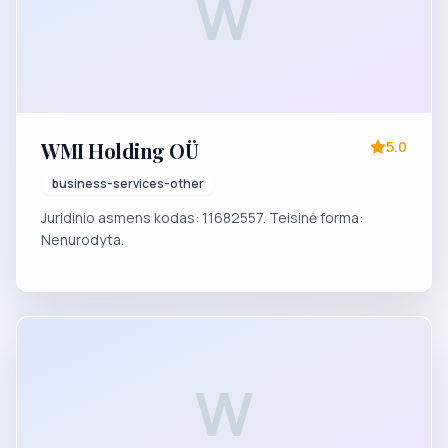
W
WMI Holding OÜ
5.0
business-services-other
Juridinio asmens kodas: 11682557. Teisinė forma:
Nenurodyta.
W