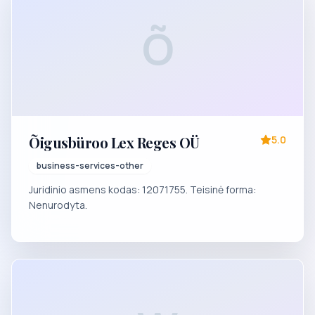
Õ
Õigusbüroo Lex Reges OÜ
5.0
business-services-other
Juridinio asmens kodas: 12071755. Teisinė forma:
Nenurodyta.