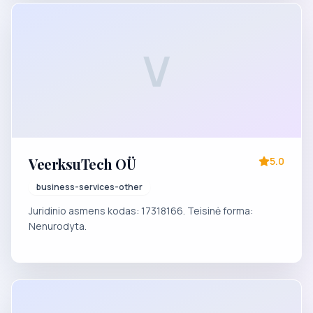
V
VeerksuTech OÜ
5.0
business-services-other
Juridinio asmens kodas: 17318166. Teisinė forma:
Nenurodyta.