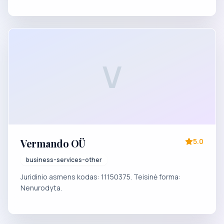
V
Vermando OÜ
5.0
business-services-other
Juridinio asmens kodas: 11150375. Teisinė forma:
Nenurodyta.