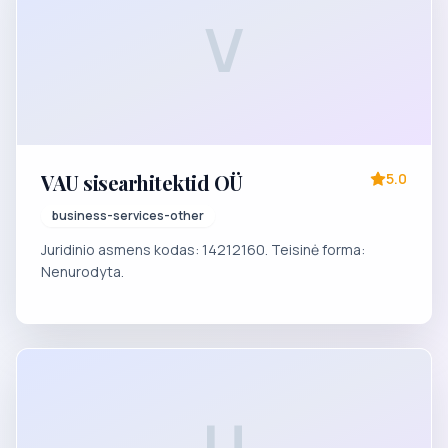
V
VAU sisearhitektid OÜ
5.0
business-services-other
Juridinio asmens kodas: 14212160. Teisinė forma:
Nenurodyta.
U