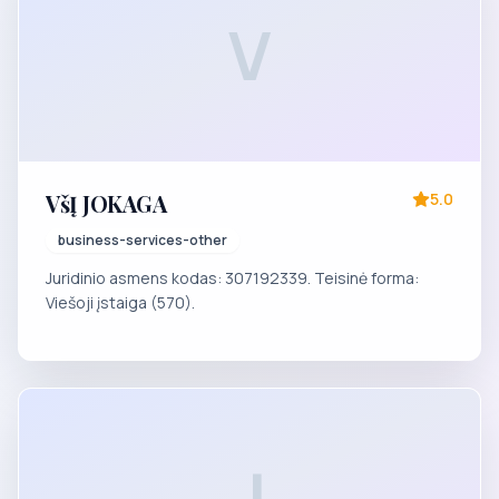
V
VšĮ JOKAGA
5.0
business-services-other
Juridinio asmens kodas: 307192339. Teisinė forma:
Viešoji įstaiga (570).
J