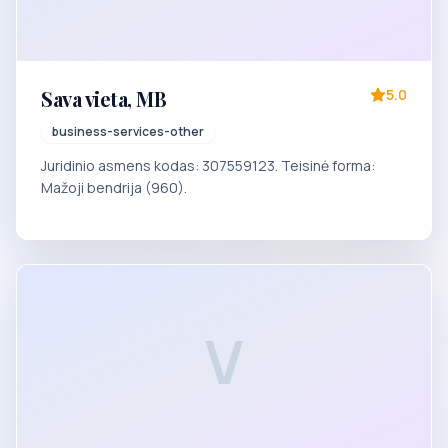
Sava vieta, MB
5.0
business-services-other
Juridinio asmens kodas: 307559123. Teisinė forma:
Mažoji bendrija (960).
V