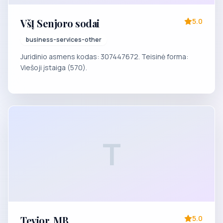
VšĮ Senjoro sodai
5.0
business-services-other
Juridinio asmens kodas: 307447672. Teisinė forma:
Viešoji įstaiga (570).
T
Tevior, MB
5.0