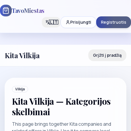
TavoMiestas
🇱🇹
Prisijungti
Registruotis
Kita Vilkija
Grįžti į pradžią
Vilkija
Kita Vilkija — Kategorijos
skelbimai
This page brings together Kita companies and