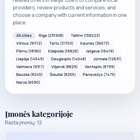
related offers in Vilkija. Use it to compare local
providers, review products and services, and
choose a company with current information in one
place.
All cities
Rīga
(231938)
Tallinn
(158223)
Vilnius
(91112)
Tartu
(37153)
Kaunas
(36573)
Pärnu
(18180)
Klaipėda
(16826)
Jelgava
(16419)
Liepāja
(14549)
Daugavpils
(14048)
Jūrmala
(12631)
Valmiera
(9317)
Viljandi
(8829)
Ventspils
(8799)
Bauska
(8245)
Šiauliai
(8205)
Panevėžys
(7475)
Narva
(6590)
Įmonės kategorijoje
Rasta įmonių: 12