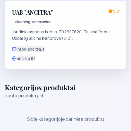
UAB "ANCITRA"
5.0
cleaning-companies
Juridinio asmens kodas: 302687820. Teisinė forma:
Uždaroji akcinė bendrovė (310).
info@ancitra.lt
ancitra.lt/
Kategorijos produktai
Rasta produktų: 0
Šioje kategorijoje dar nėra produktų