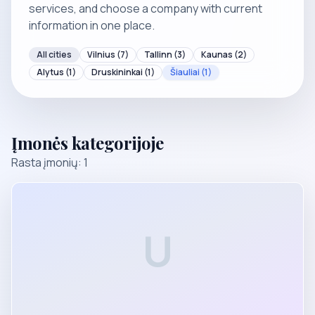
services, and choose a company with current
information in one place.
All cities
Vilnius
(7)
Tallinn
(3)
Kaunas
(2)
Alytus
(1)
Druskininkai
(1)
Šiauliai
(1)
Įmonės kategorijoje
Rasta įmonių: 1
U