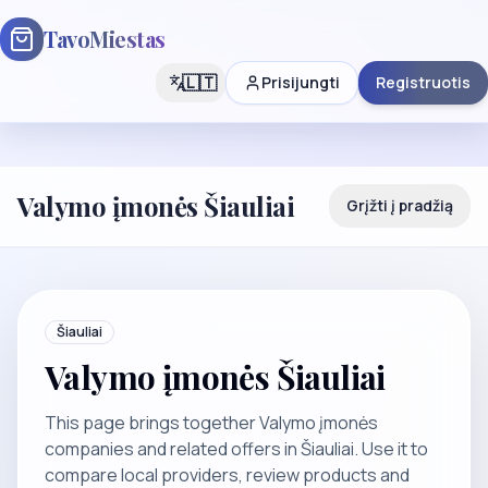
TavoMiestas
🇱🇹
Prisijungti
Registruotis
Valymo įmonės Šiauliai
Grįžti į pradžią
Šiauliai
Valymo įmonės Šiauliai
This page brings together Valymo įmonės
companies and related offers in Šiauliai. Use it to
compare local providers, review products and