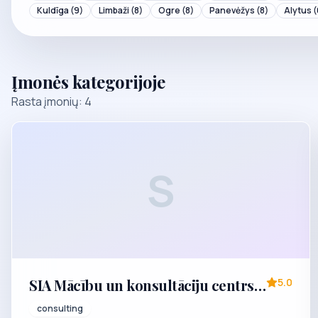
Kuldīga
(9)
Limbaži
(8)
Ogre
(8)
Panevėžys
(8)
Alytus
(
Įmonės kategorijoje
Rasta įmonių: 4
S
SIA Mācību un konsultāciju centrs
5.0
"Samtija"
consulting