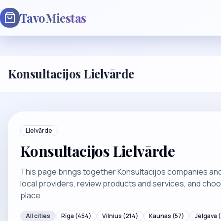
TavoMiestas
Konsultacijos Lielvārde
Lielvārde
Konsultacijos Lielvārde
This page brings together Konsultacijos companies and r
local providers, review products and services, and cho
place.
All cities
Rīga
(454)
Vilnius
(214)
Kaunas
(57)
Jelgava
(