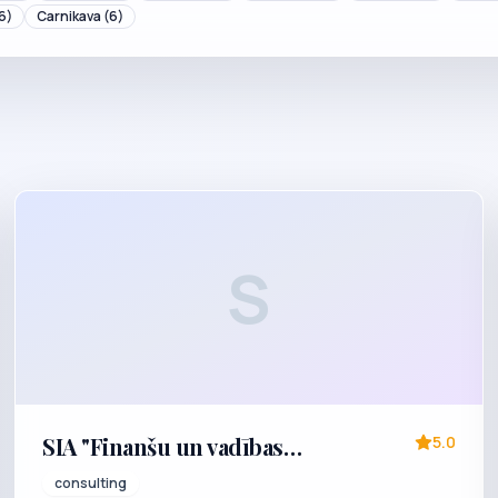
6)
Carnikava
(6)
S
SIA "Finanšu un vadības
5.0
konsultācijas"
consulting