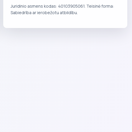
centrs"
Juridinio asmens kodas: 40103905061. Teisinė forma:
Sabiedrība ar ierobežotu atbildību.