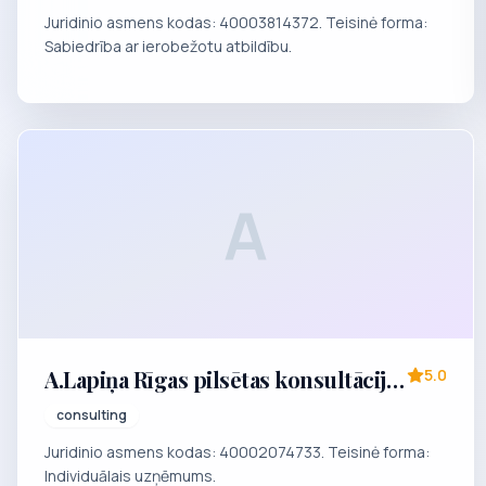
Juridinio asmens kodas: 40003814372. Teisinė forma:
Sabiedrība ar ierobežotu atbildību.
A
A.Lapiņa Rīgas pilsētas konsultāciju
5.0
individuālais uzņēmums "ULCE"
consulting
Juridinio asmens kodas: 40002074733. Teisinė forma:
Individuālais uzņēmums.