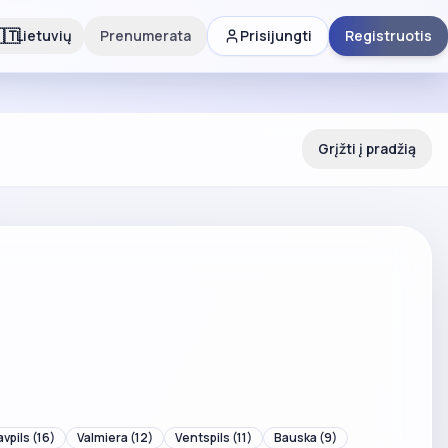
🇹
Lietuvių
Prenumerata
Prisijungti
Registruotis
Grįžti į pradžią
vpils
(16)
Valmiera
(12)
Ventspils
(11)
Bauska
(9)