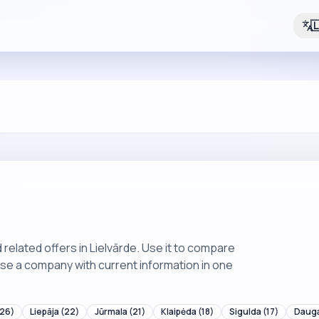

elated offers in Lielvārde. Use it to compare
ose a company with current information in one
26)
Liepāja
(22)
Jūrmala
(21)
Klaipėda
(18)
Sigulda
(17)
Dauga