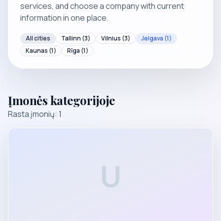
services, and choose a company with current
information in one place.
All cities
Tallinn
(3)
Vilnius
(3)
Jelgava
(1)
Kaunas
(1)
Rīga
(1)
Įmonės kategorijoje
Rasta įmonių: 1
U