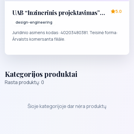
UAB “Inzinerinis projektavimas”
5.0
Latvijas filiāle
design-engineering
Juridinio asmens kodas: 40203480381. Teisinė forma:
Ārvalsts komersanta filiāle.
Kategorijos produktai
Rasta produktų: 0
Šioje kategorijoje dar nėra produktų