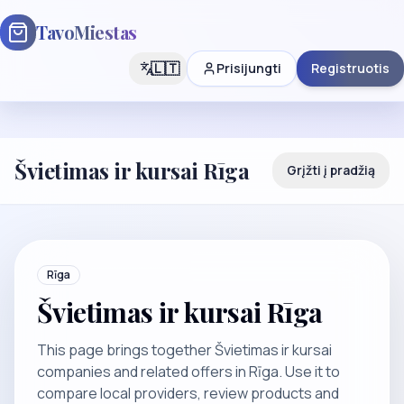
TavoMiestas
🇱🇹
Prisijungti
Registruotis
Švietimas ir kursai Rīga
Grįžti į pradžią
Rīga
Švietimas ir kursai Rīga
This page brings together Švietimas ir kursai
companies and related offers in Rīga. Use it to
compare local providers, review products and