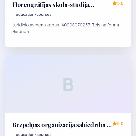
Horeogrāfijas skola-studija
5.0
"KLASIKA"
education-courses
Juridinio asmens kodas: 40008070237. Teisinė forma:
Biedrība.
B
Bezpeļņas organizācija sabiedrība ar
5.0
ierobežotu atbildību
education-courses