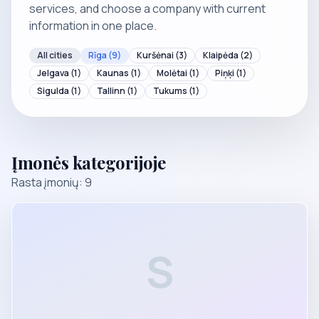
services, and choose a company with current
information in one place.
All cities
Rīga
(9)
Kuršėnai
(3)
Klaipėda
(2)
Jelgava
(1)
Kaunas
(1)
Molėtai
(1)
Piņķi
(1)
Sigulda
(1)
Tallinn
(1)
Tukums
(1)
Įmonės kategorijoje
Rasta įmonių: 9
S