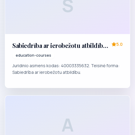
S
Sabiedrība ar ierobežotu atbildību
5.0
"RAU PIRMSTUDIJU APMĀCĪBAS
education-courses
INSTITŪTS"
Juridinio asmens kodas: 40003335632. Teisinė forma:
Sabiedrība ar ierobežotu atbildību.
A