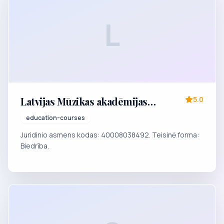
L
Latvijas Mūzikas akadēmijas
5.0
operstudija "Figaro"
education-courses
Juridinio asmens kodas: 40008038492. Teisinė forma:
Biedrība.