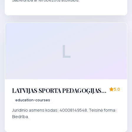
L
LATVIJAS SPORTA PEDAGOĢIJAS
5.0
AKADĒMIJAS DŽUDO SKOLA
education-courses
Juridinio asmens kodas: 40008149548. Teisinė forma:
Biedrība.