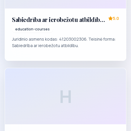
Sabiedrība ar ierobežotu atbildību
5.0
"Skola-studija "Create in Riga""
education-courses
Juridinio asmens kodas: 41203002306. Teisinė forma:
Sabiedrība ar ierobežotu atbildību.
H