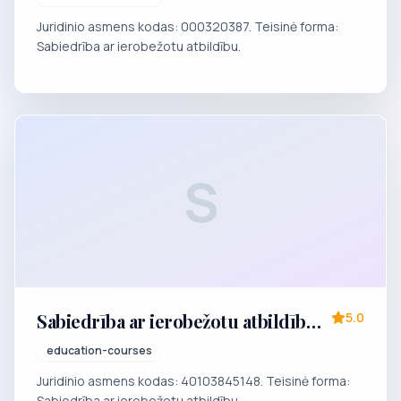
"PROFESIONĀLĀ TEĀTRA SKOLA-
Juridinio asmens kodas: 000320387. Teisinė forma:
STUDIJA"
Sabiedrība ar ierobežotu atbildību.
S
Sabiedrība ar ierobežotu atbildību
5.0
"Hansa Training kursi"
education-courses
Juridinio asmens kodas: 40103845148. Teisinė forma:
Sabiedrība ar ierobežotu atbildību.