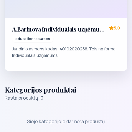
A.Barinova individuālais uzņēmums
5.0
profesionālā privātskola-studija
education-courses
"BALETA PASAULE"
Juridinio asmens kodas: 40102020258. Teisinė forma:
Individuālais uzņēmums.
Kategorijos produktai
Rasta produktų: 0
Šioje kategorijoje dar nėra produktų