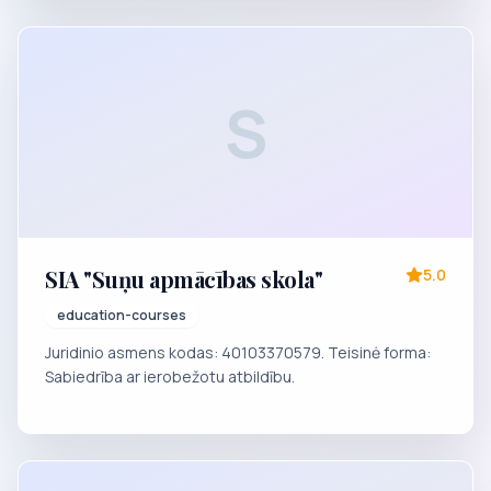
S
SIA "Suņu apmācības skola"
5.0
education-courses
Juridinio asmens kodas: 40103370579. Teisinė forma:
Sabiedrība ar ierobežotu atbildību.