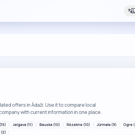

ted offers in Ādaži. Use it to compare local
company with current information in one place.
(15)
Jelgava
(11)
Bauska
(10)
Rēzekne
(10)
Jūrmala
(9)
Ogre
(
(2)