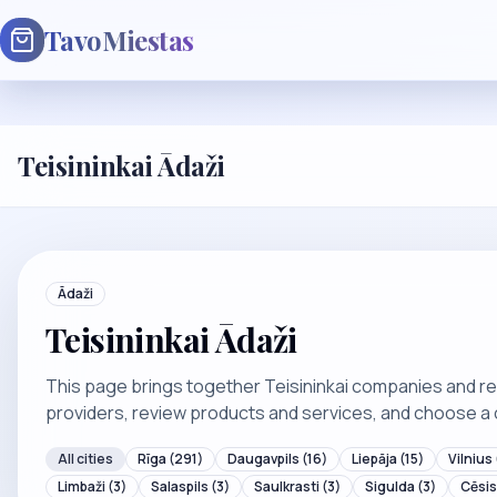
TavoMiestas
Teisininkai Ādaži
Ādaži
Teisininkai Ādaži
This page brings together Teisininkai companies and rela
providers, review products and services, and choose a 
All cities
Rīga
(291)
Daugavpils
(16)
Liepāja
(15)
Vilnius
Limbaži
(3)
Salaspils
(3)
Saulkrasti
(3)
Sigulda
(3)
Cēsis