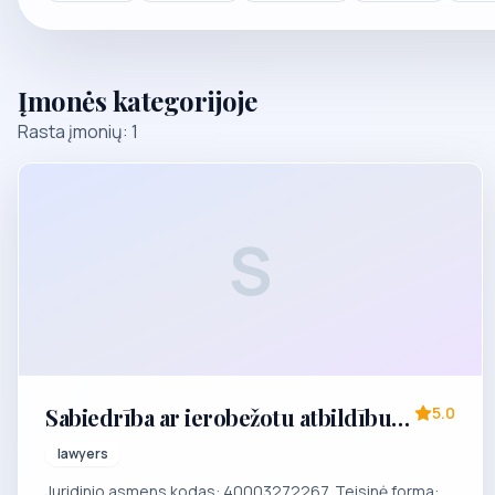
Įmonės kategorijoje
Rasta įmonių: 1
S
Sabiedrība ar ierobežotu atbildību
5.0
"Juridiskais birojs "CENTRS""
lawyers
Juridinio asmens kodas: 40003272267. Teisinė forma: