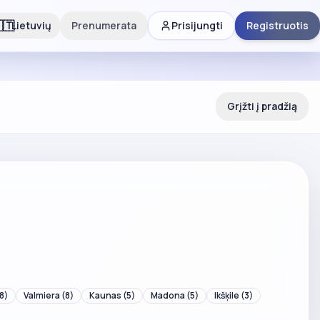
🇹
Lietuvių
Prenumerata
Prisijungti
Registruotis
Grįžti į pradžią
8)
Valmiera
(8)
Kaunas
(5)
Madona
(5)
Ikšķile
(3)