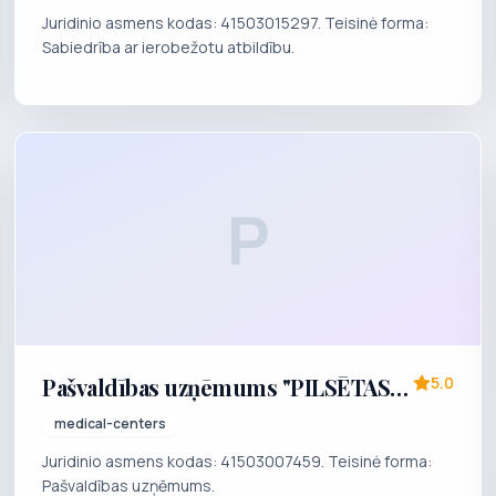
Juridinio asmens kodas: 41503015297. Teisinė forma:
Sabiedrība ar ierobežotu atbildību.
P
Pašvaldības uzņēmums "PILSĒTAS
5.0
BĒRNU POLIKLĪNIKA"
medical-centers
Juridinio asmens kodas: 41503007459. Teisinė forma:
Pašvaldības uzņēmums.