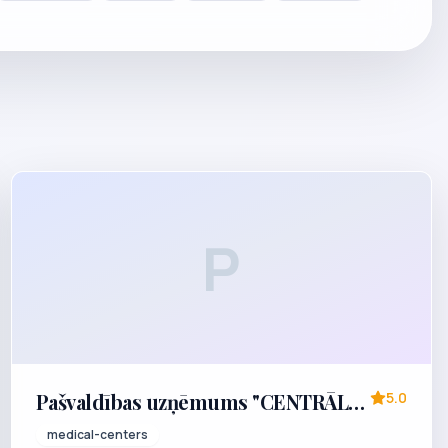
P
Pašvaldības uzņēmums "CENTRĀLĀ
5.0
PILSĒTAS POLIKLĪNIKA"
medical-centers