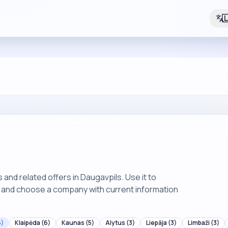

nd related offers in Daugavpils. Use it to
, and choose a company with current information
6)
Klaipėda
(6)
Kaunas
(5)
Alytus
(3)
Liepāja
(3)
Limbaži
(3)