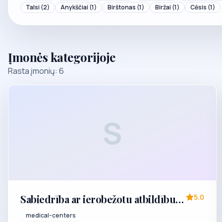
Talsi
(2)
Anykščiai
(1)
Birštonas
(1)
Biržai
(1)
Cēsis
(1)
Įmonės kategorijoje
Rasta įmonių: 6
S
Sabiedrība ar ierobežotu atbildību
5.0
"Daugavpils zobārstniecības
medical-centers