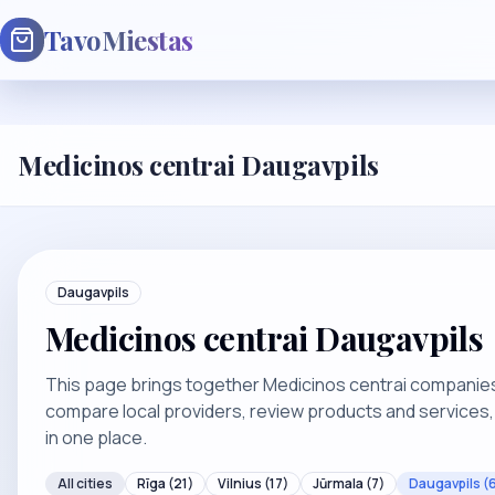
TavoMiestas
Medicinos centrai Daugavpils
Daugavpils
Medicinos centrai Daugavpils
This page brings together Medicinos centrai companies a
compare local providers, review products and services
in one place.
All cities
Rīga
(21)
Vilnius
(17)
Jūrmala
(7)
Daugavpils
(