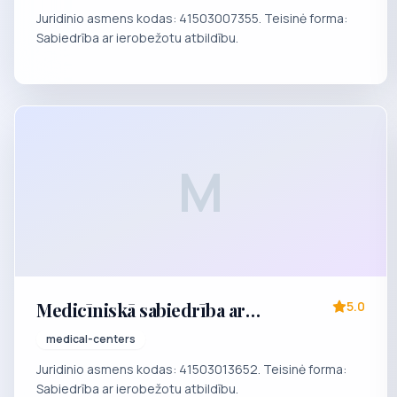
poliklīnika"
Juridinio asmens kodas: 41503007355. Teisinė forma:
Sabiedrība ar ierobežotu atbildību.
M
Medicīniskā sabiedrība ar
5.0
ierobežotu atbildību "PILSĒTAS
medical-centers
CENTRĀLĀ POLIKLĪNIKA"
Juridinio asmens kodas: 41503013652. Teisinė forma:
Sabiedrība ar ierobežotu atbildību.