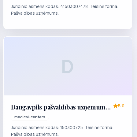
Juridinio asmens kodas: 41503007478. Teisinė forma:
Pašvaldības uzņēmums.
D
Daugavpils pašvaldības uzņēmums
5.0
"SEKSUĀLI TRANSMISĪVO UN ĀDAS
medical-centers
LIPĪGO SLIMĪBU POLIKLĪNIKA"
Juridinio asmens kodas: 150300725. Teisinė forma:
Pašvaldības uzņēmums.