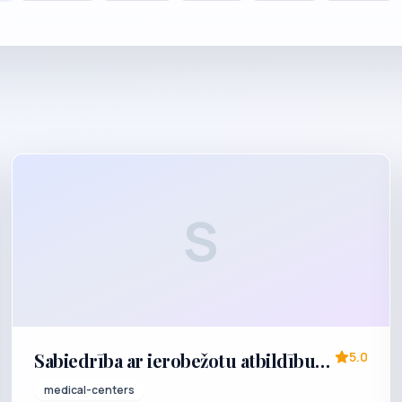
S
Sabiedrība ar ierobežotu atbildību
5.0
"GRĪVAS POLIKLĪNIKA"
medical-centers