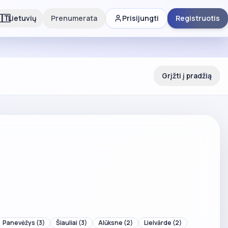
🇹
Lietuvių
Prenumerata
Prisijungti
Registruotis
Grįžti į pradžią
Panevėžys
(3)
Šiauliai
(3)
Alūksne
(2)
Lielvārde
(2)