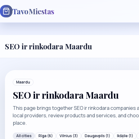
TavoMiestas
SEO ir rinkodara Maardu
Maardu
SEO ir rinkodara Maardu
This page brings together SEO ir rinkodara companies a
local providers, review products and services, and cho
place.
All cities
Rīga
(6)
Vilnius
(3)
Daugavpils
(1)
Ikšķile
(1)