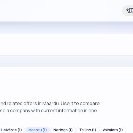

nd related offers in Maardu. Use it to compare
ose a company with current information in one
Lielvārde
(1)
Maardu
(1)
Neringa
(1)
Tallinn
(1)
Valmiera
(1)