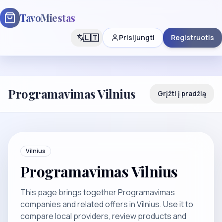
TavoMiestas
🇱🇹
Prisijungti
Registruotis
Programavimas Vilnius
Grįžti į pradžią
Vilnius
Programavimas Vilnius
This page brings together Programavimas
companies and related offers in Vilnius. Use it to
compare local providers, review products and