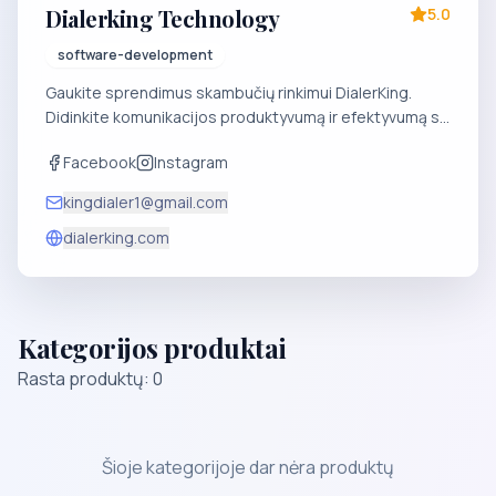
Dialerking Technology
5.0
software-development
Gaukite sprendimus skambučių rinkimui DialerKing.
Didinkite komunikacijos produktyvumą ir efektyvumą su
mūsų novatoriška programine įranga. Išbandykite
Facebook
Instagram
rinkimo ateitį jau šiandien.
kingdialer1@gmail.com
dialerking.com
Kategorijos produktai
Rasta produktų: 0
Šioje kategorijoje dar nėra produktų