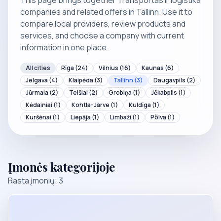
This page brings together Transportas ir logistika
companies and related offers in Tallinn. Use it to
compare local providers, review products and
services, and choose a company with current
information in one place.
All cities
Rīga
(24)
Vilnius
(16)
Kaunas
(6)
Jelgava
(4)
Klaipėda
(3)
Tallinn
(3)
Daugavpils
(2)
Jūrmala
(2)
Telšiai
(2)
Grobiņa
(1)
Jēkabpils
(1)
Kėdainiai
(1)
Kohtla-Järve
(1)
Kuldīga
(1)
Kuršėnai
(1)
Liepāja
(1)
Limbaži
(1)
Põlva
(1)
Įmonės kategorijoje
Rasta įmonių: 3