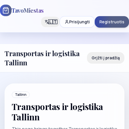
TavoMiestas
🇱🇹
Prisijungti
Registruotis
Transportas ir logistika
Grįžti į pradžią
Tallinn
Tallinn
Transportas ir logistika
Tallinn