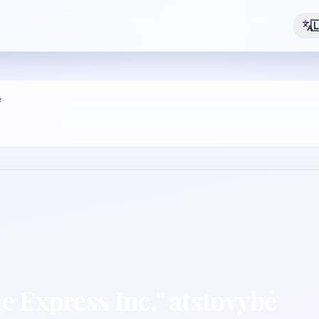

ė
 Express Inc." atstovybė