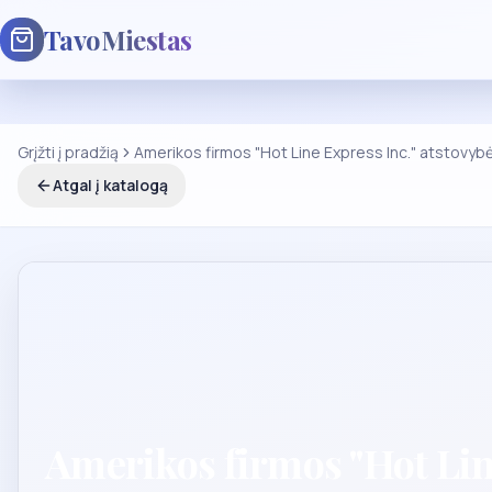
TavoMiestas
Grįžti į pradžią
Amerikos firmos "Hot Line Express Inc." atstovyb
Atgal į katalogą
Amerikos firmos "Hot Line