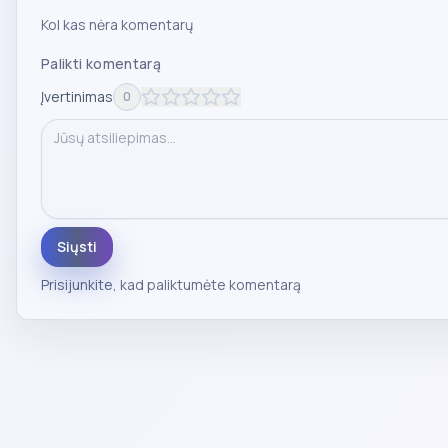
Kol kas nėra komentarų
Palikti komentarą
Įvertinimas
0
Siųsti
Prisijunkite
, kad paliktumėte komentarą