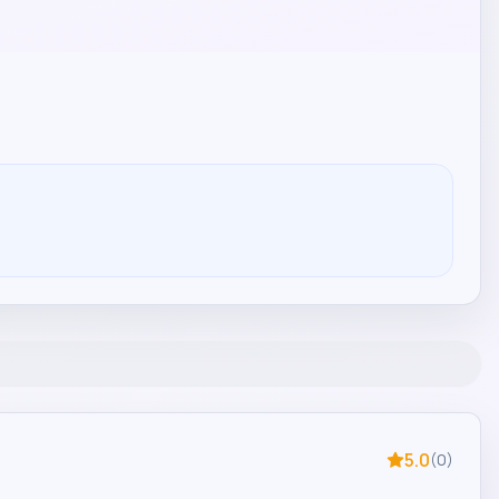
5.0
(
0
)