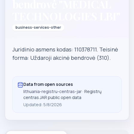
bendrovė "MEDICAL
TECHNOLOGIES LBI"
business-services-other
Juridinio asmens kodas: 110378711. Teisinė
forma: Uždaroji akcinė bendrovė (310).
Data from open sources
lithuania-registru-centras-jar
· Registrų
centras JAR public open data
Updated
:
5/8/2026