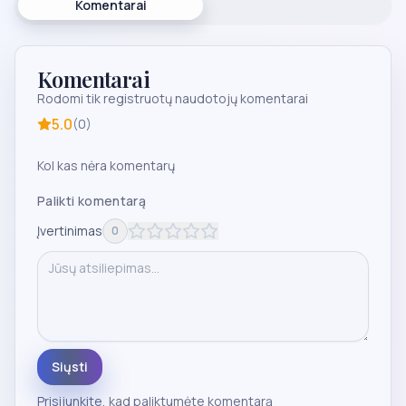
Komentarai
Komentarai
Rodomi tik registruotų naudotojų komentarai
5.0
(
0
)
Kol kas nėra komentarų
Palikti komentarą
Įvertinimas
0
Siųsti
Prisijunkite
, kad paliktumėte komentarą