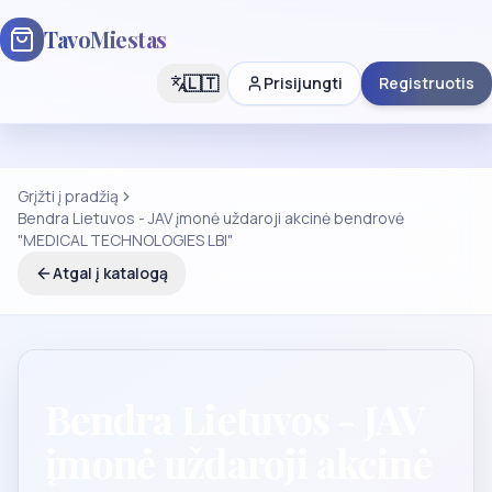
TavoMiestas
🇱🇹
Prisijungti
Registruotis
Grįžti į pradžią
Bendra Lietuvos - JAV įmonė uždaroji akcinė bendrovė
"MEDICAL TECHNOLOGIES LBI"
Atgal į katalogą
Bendra Lietuvos - JAV
įmonė uždaroji akcinė