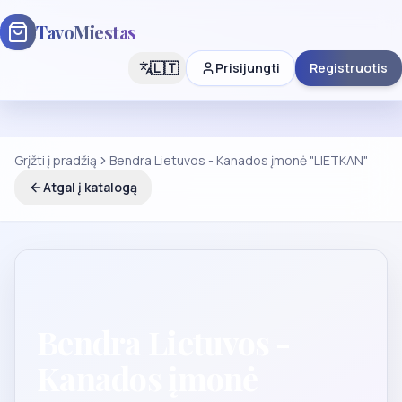
TavoMiestas
🇱🇹
Prisijungti
Registruotis
Grįžti į pradžią
Bendra Lietuvos - Kanados įmonė "LIETKAN"
Atgal į katalogą
Bendra Lietuvos -
Kanados įmonė