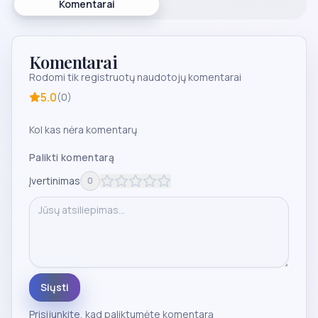
Komentarai
Komentarai
Rodomi tik registruotų naudotojų komentarai
5.0
(
0
)
Kol kas nėra komentarų
Palikti komentarą
Įvertinimas
0
Siųsti
Prisijunkite
, kad paliktumėte komentarą