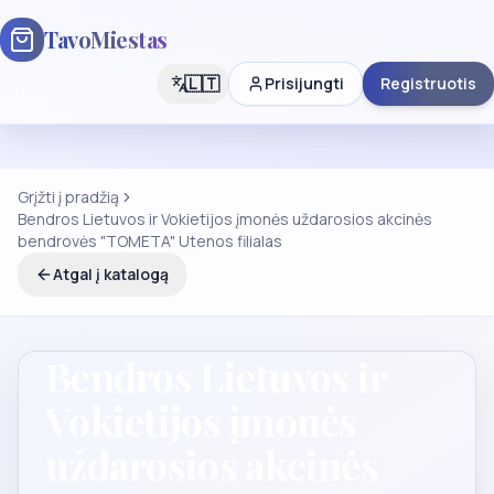
TavoMiestas
🇱🇹
Prisijungti
Registruotis
Grįžti į pradžią
Bendros Lietuvos ir Vokietijos įmonės uždarosios akcinės
bendrovės "TOMETA" Utenos filialas
Atgal į katalogą
Bendros Lietuvos ir
Vokietijos įmonės
uždarosios akcinės