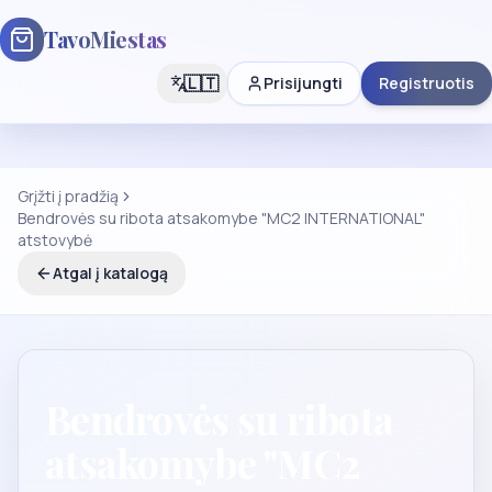
TavoMiestas
🇱🇹
Prisijungti
Registruotis
Grįžti į pradžią
Bendrovės su ribota atsakomybe "MC2 INTERNATIONAL"
atstovybė
Atgal į katalogą
Bendrovės su ribota
atsakomybe "MC2