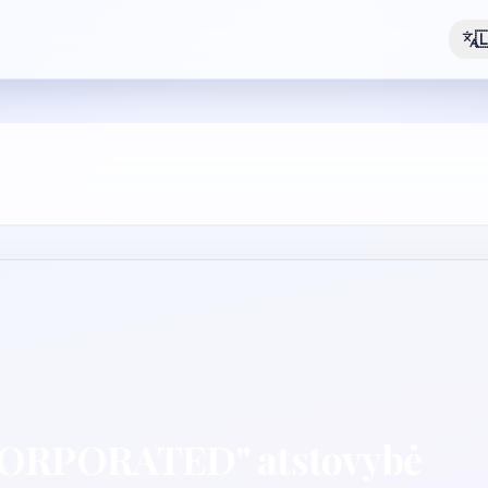

ORPORATED" atstovybė