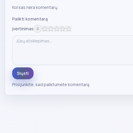
Kol kas nėra komentarų
Palikti komentarą
Įvertinimas
0
Siųsti
Prisijunkite
, kad paliktumėte komentarą