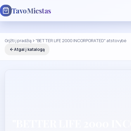
TavoMiestas
Grįžti į pradžią
"BETTER LIFE 2000 INCORPORATED" atstovybė
Atgal į katalogą
"BETTER LIFE 2000 INC