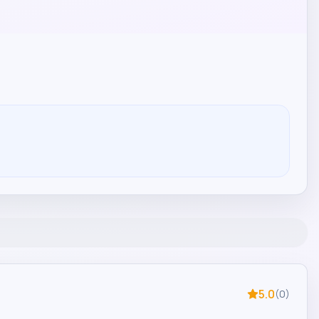
5.0
(
0
)