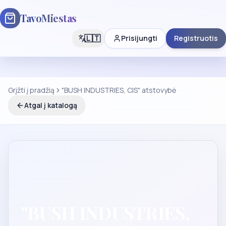
TavoMiestas
🇱🇹
Prisijungti
Registruotis
Grįžti į pradžią
"BUSH INDUSTRIES, CIS" atstovybė
Atgal į katalogą
"BUSH INDUSTRIES,