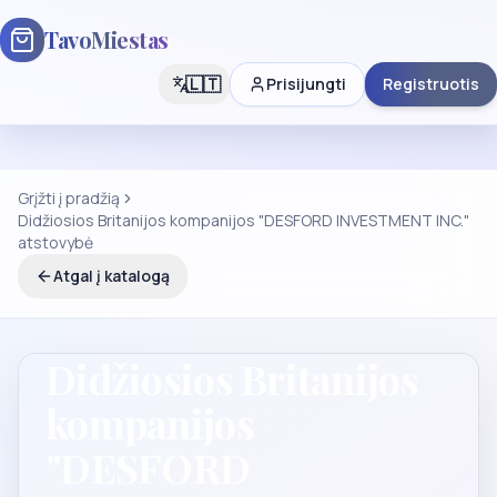
TavoMiestas
🇱🇹
Prisijungti
Registruotis
Grįžti į pradžią
Didžiosios Britanijos kompanijos "DESFORD INVESTMENT INC."
atstovybė
Atgal į katalogą
Didžiosios Britanijos
kompanijos
"DESFORD