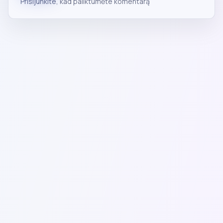
Prisijunkite
, kad paliktumėte komentarą