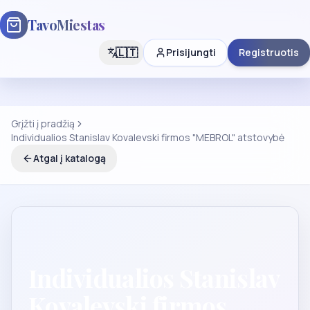
TavoMiestas
🇱🇹
Prisijungti
Registruotis
Grįžti į pradžią
Individualios Stanislav Kovalevski firmos "MEBROL" atstovybė
Atgal į katalogą
Individualios Stanislav
Kovalevski firmos