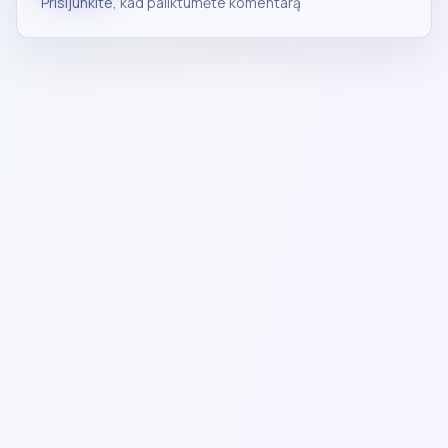
Prisijunkite
, kad paliktumėte komentarą