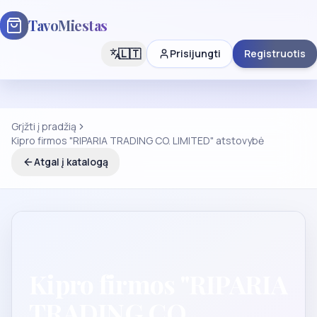
TavoMiestas
🇱🇹
Prisijungti
Registruotis
Grįžti į pradžią
Kipro firmos "RIPARIA TRADING CO. LIMITED" atstovybė
Atgal į katalogą
Kipro firmos "RIPARIA
TRADING CO.