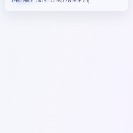
Prisijunkite
, kad paliktumėte komentarą