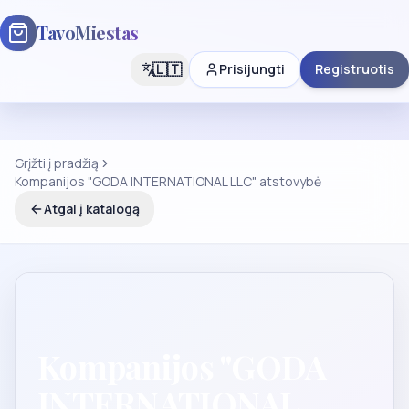
TavoMiestas
🇱🇹
Prisijungti
Registruotis
Grįžti į pradžią
Kompanijos "GODA INTERNATIONAL LLC" atstovybė
Atgal į katalogą
Kompanijos "GODA
INTERNATIONAL