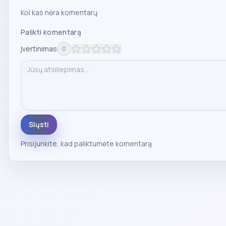
Kol kas nėra komentarų
Palikti komentarą
Įvertinimas
0
Siųsti
Prisijunkite
, kad paliktumėte komentarą