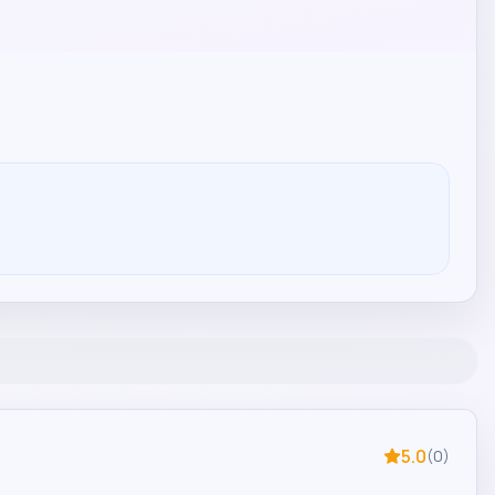
5.0
(
0
)