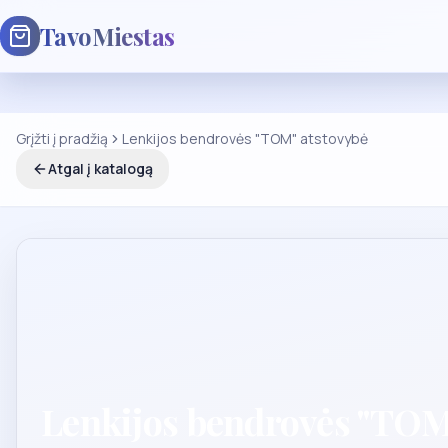
TavoMiestas
Grįžti į pradžią
Lenkijos bendrovės "TOM" atstovybė
Atgal į katalogą
Lenkijos bendrovės "TOM