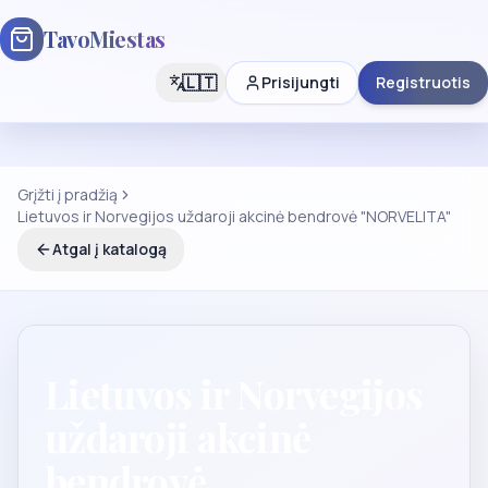
TavoMiestas
🇱🇹
Prisijungti
Registruotis
Grįžti į pradžią
Lietuvos ir Norvegijos uždaroji akcinė bendrovė "NORVELITA"
Atgal į katalogą
Lietuvos ir Norvegijos
uždaroji akcinė
bendrovė