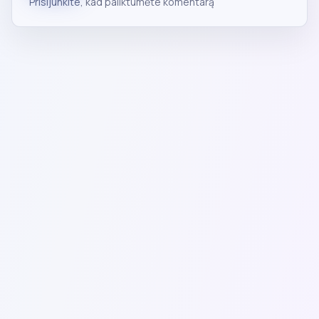
Prisijunkite
, kad paliktumėte komentarą