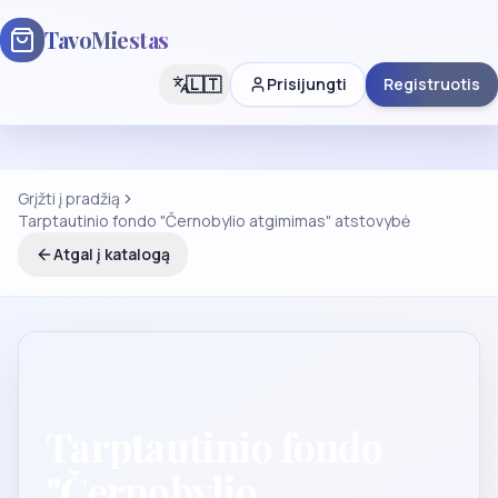
TavoMiestas
🇱🇹
Prisijungti
Registruotis
Grįžti į pradžią
Tarptautinio fondo "Černobylio atgimimas" atstovybė
Atgal į katalogą
Tarptautinio fondo
"Černobylio