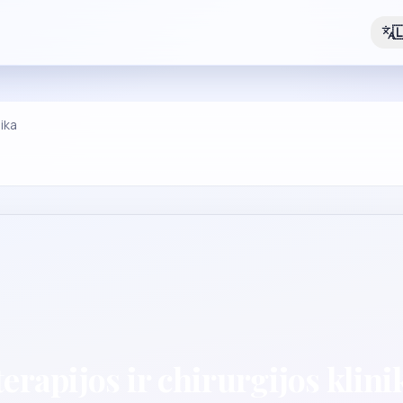

nika
erapijos ir chirurgijos klini