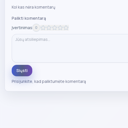
Kol kas nėra komentarų
Palikti komentarą
Įvertinimas
0
Siųsti
Prisijunkite
, kad paliktumėte komentarą