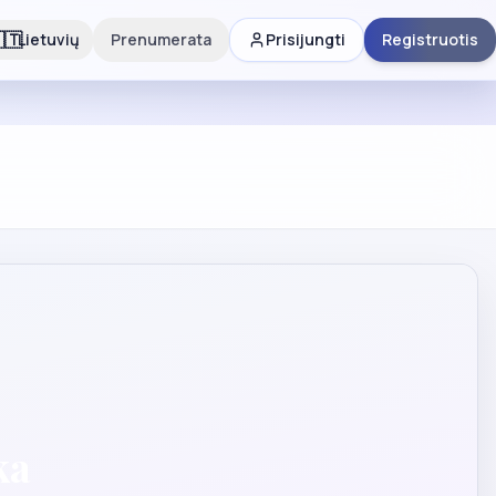
🇹
Lietuvių
Prenumerata
Prisijungti
Registruotis
ka