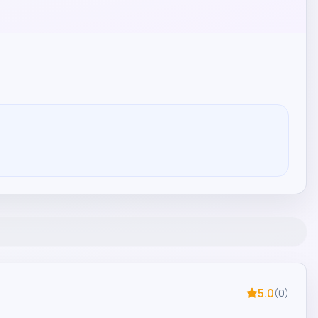
5.0
(
0
)