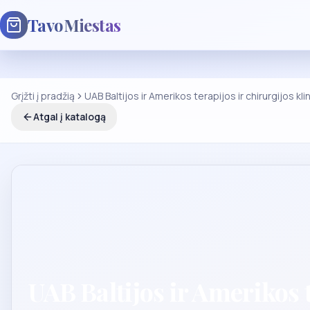
TavoMiestas
Grįžti į pradžią
UAB Baltijos ir Amerikos terapijos ir chirurgijos kli
Atgal į katalogą
UAB Baltijos ir Amerikos t