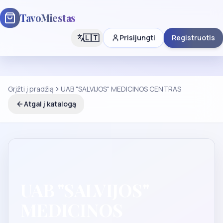
TavoMiestas
🇱🇹
Prisijungti
Registruotis
Grįžti į pradžią
UAB "SALVIJOS" MEDICINOS CENTRAS
Atgal į katalogą
UAB "SALVIJOS"
MEDICINOS