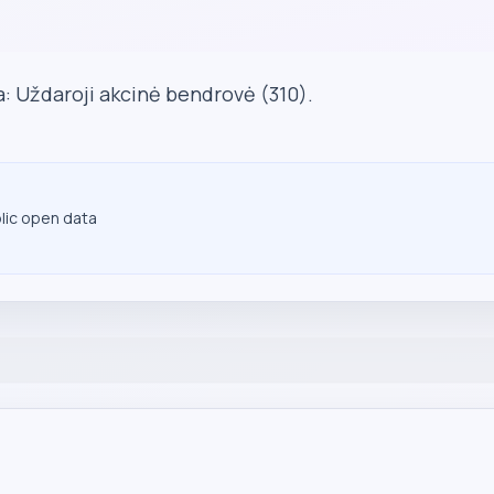
a: Uždaroji akcinė bendrovė (310).
blic open data