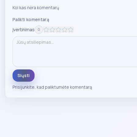
Kol kas nėra komentarų
Palikti komentarą
Įvertinimas
0
Siųsti
Prisijunkite
, kad paliktumėte komentarą