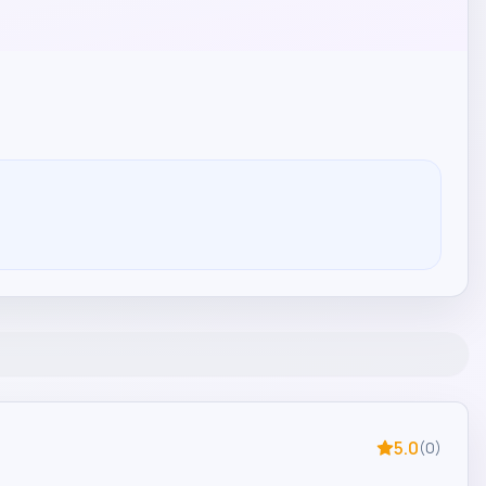
5.0
(
0
)