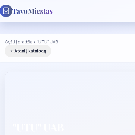
TavoMiestas
Grįžti į pradžią
"UTU" UAB
Atgal į katalogą
"UTU" UAB