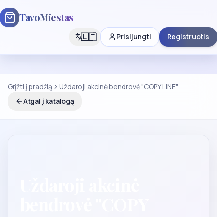
TavoMiestas
🇱🇹
Prisijungti
Registruotis
Grįžti į pradžią
Uždaroji akcinė bendrovė "COPY LINE"
Atgal į katalogą
Uždaroji akcinė
bendrovė "COPY