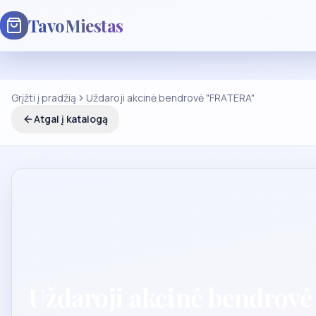
TavoMiestas
Grįžti į pradžią
Uždaroji akcinė bendrovė "FRATERA"
Atgal į katalogą
Uždaroji akcinė bendrov