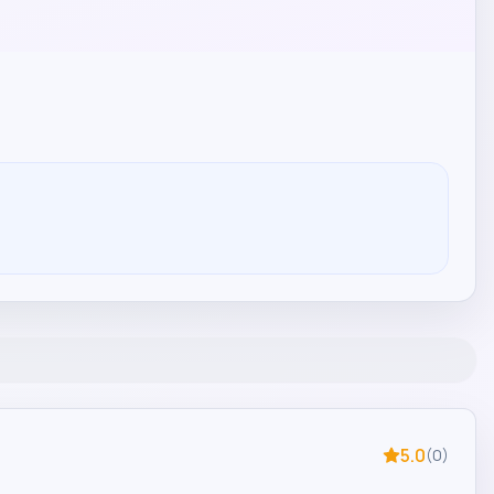
5.0
(
0
)