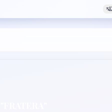

ė "FRATERA"