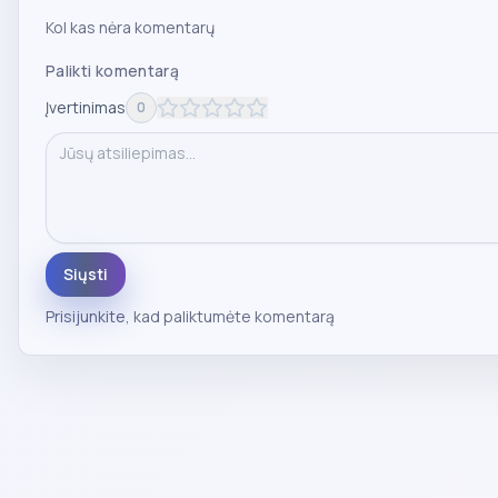
Kol kas nėra komentarų
Palikti komentarą
Įvertinimas
0
Siųsti
Prisijunkite
, kad paliktumėte komentarą