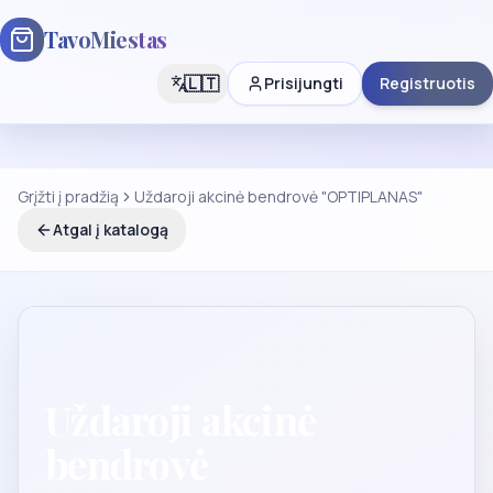
TavoMiestas
🇱🇹
Prisijungti
Registruotis
Grįžti į pradžią
Uždaroji akcinė bendrovė "OPTIPLANAS"
Atgal į katalogą
Uždaroji akcinė
bendrovė