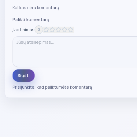
Kol kas nėra komentarų
Palikti komentarą
Įvertinimas
0
Siųsti
Prisijunkite
, kad paliktumėte komentarą