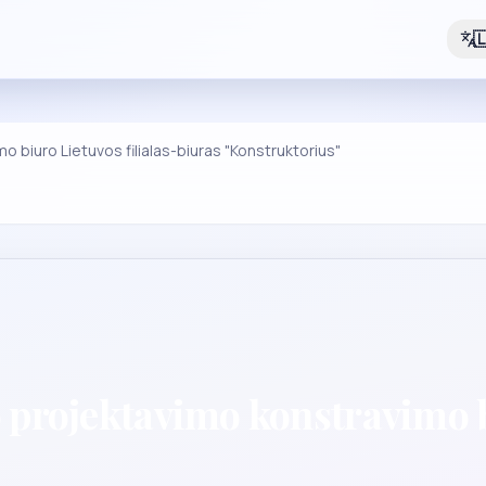

o biuro Lietuvos filialas-biuras "Konstruktorius"
 projektavimo konstravimo bi