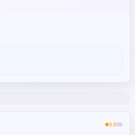
5.0
(
0
)