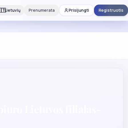
🇹
Lietuvių
Prenumerata
Prisijungti
Registruotis
uro Lietuvos filialas-