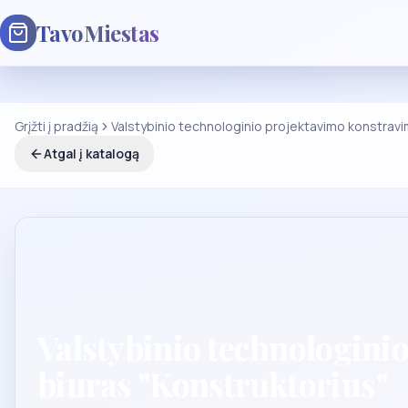
TavoMiestas
Grįžti į pradžią
Valstybinio technologinio projektavimo konstravim
Atgal į katalogą
Valstybinio technologinio
biuras "Konstruktorius"