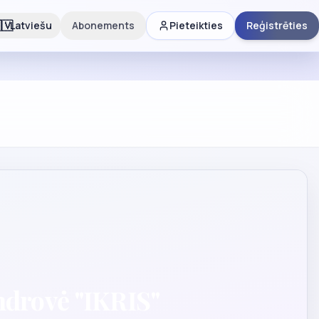
🇻
Latviešu
Abonements
Pieteikties
Reģistrēties
ndrovė "IKRIS"