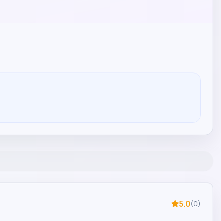
5.0
(
0
)