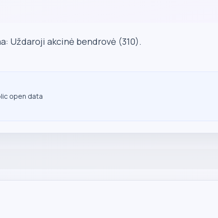
a: Uždaroji akcinė bendrovė (310).
blic open data