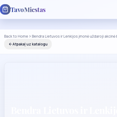
TavoMiestas
Back to Home
Bendra Lietuvos ir Lenkijos įmonė uždaroji akcinė
Atpakaļ uz katalogu
Bendra Lietuvos ir Lenki