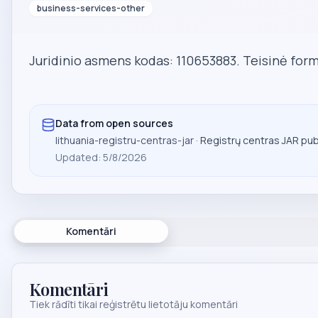
business-services-other
Juridinio asmens kodas: 110653883. Teisinė form
Data from open sources
lithuania-registru-centras-jar
· Registrų centras JAR pu
Updated
:
5/8/2026
Komentāri
Komentāri
Tiek rādīti tikai reģistrētu lietotāju komentāri