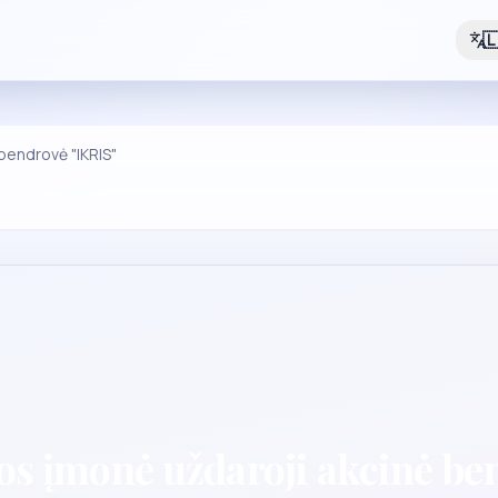

 bendrovė "IKRIS"
jos įmonė uždaroji akcinė be