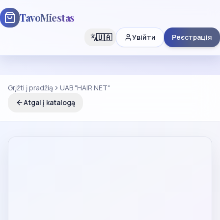
TavoMiestas
🇺🇦
Увійти
Реєстрація
Grįžti į pradžią
UAB "HAIR NET"
Atgal į katalogą