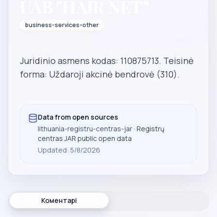
UAB "HAIR NET"
business-services-other
Juridinio asmens kodas: 110875713. Teisinė
forma: Uždaroji akcinė bendrovė (310).
Data from open sources
lithuania-registru-centras-jar
· Registrų
centras JAR public open data
Updated
:
5/8/2026
Коментарі