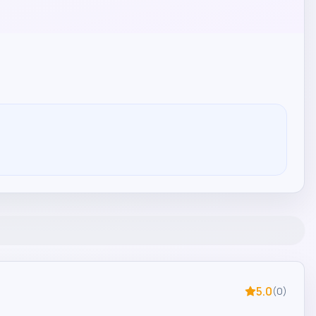
5.0
(
0
)