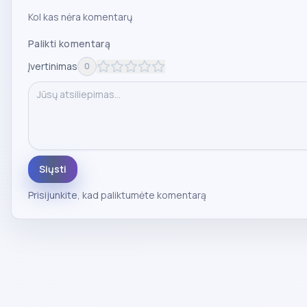
Kol kas nėra komentarų
Palikti komentarą
Įvertinimas
0
Siųsti
Prisijunkite
, kad paliktumėte komentarą