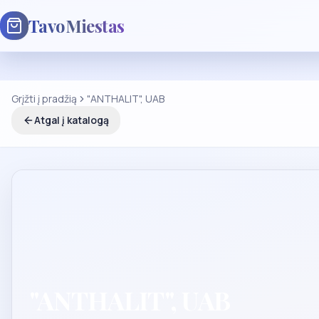
TavoMiestas
Grįžti į pradžią
"ANTHALIT", UAB
Atgal į katalogą
"ANTHALIT", UAB