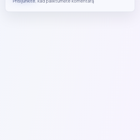
Prisijunkite
, kad paliktumėte komentarą