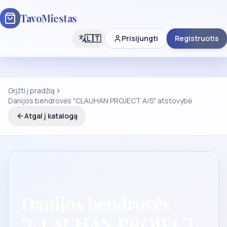
TavoMiestas
🇱🇹
Prisijungti
Registruotis
Grįžti į pradžią
Danijos bendrovės "CLAUHAN PROJECT A/S" atstovybė
Atgal į katalogą
Danijos bendrovės
"CLAUHAN PROJECT