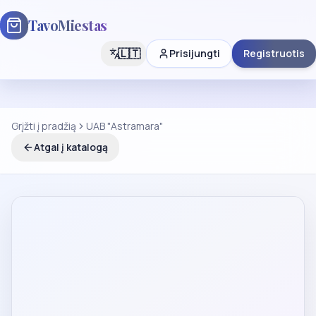
TavoMiestas
🇱🇹
Prisijungti
Registruotis
Grįžti į pradžią
UAB "Astramara"
Atgal į katalogą