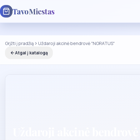
TavoMiestas
Grįžti į pradžią
Uždaroji akcinė bendrovė "NORATUS"
Atgal į katalogą
Uždaroji akcinė bendrov