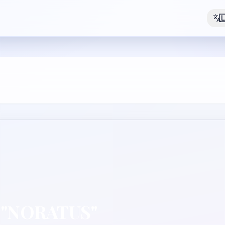

ė "NORATUS"