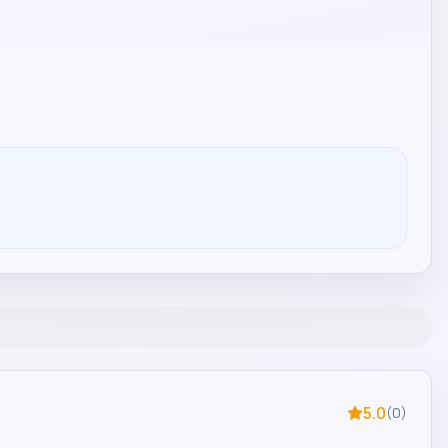
5.0
(
0
)