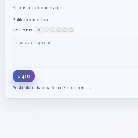
Kol kas nėra komentarų
Palikti komentarą
Įvertinimas
0
Siųsti
Prisijunkite
, kad paliktumėte komentarą